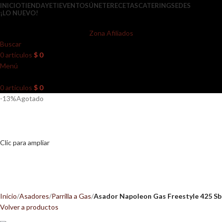
INICIO
TIENDA
YETI
EVENTOS
ÚNETE
RECETAS
CATERING
SEDES
¡LO NUEVO!
Zona Afiliados
Buscar
0
artículos
$
0
Menú
0
artículos
$
0
-13%
Agotado
Clic para ampliar
Inicio
Asadores
Parrilla a Gas
Asador Napoleon Gas Freestyle 425 Sb
Volver a productos