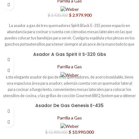
Parrilla a Gas
y el agrietamiento. • Área de cocción principal de 2340 cm². • Dos mesas
laterales plegables, perfectas para patios y terrazas pequeñas. • Soporte para
$
2.979.900
$
3.430.000
calentar, ideal para mantener los alimentos calientes sin que ocupen espacio
en la rejilla principal.
La asador a gas de tres quemadores Spirit Black E-315 posee espacio en
abundancia para cocinar y cuenta con cómodas mesas laterales en las que
puedes colocar tus bandejas para servir. Cuelga tu espátula y tus pinzas en los
ganchos portautensilios para tener siempre al alcance de la mano todo lo que
necesites. • Rejillas Gourmet BBQ System de gran resistencia y fácil limpieza
Asador A Gas Spirit II S-320 Gbs
fabricadas en hierro colado vitrificado. • El acabado vitrificado de Weber
contribuye a prevenir la oxidación y el agrietamiento. • Área de cocción
Parrilla a Gas
principal de 2745 cm². • Soporte para calentar, ideal para mantener los
alimentos calientes sin que ocupen espacio en la rejilla principal. • Distribuye
Esta elegante asador de gas de tres quemadores, de acero inoxidable, tiene
uniformemente el calor, evitando la aparición de zonas calientes o frías en las
una espaciosa área para asadorr, además cuenta con un quemador lateral
rejillas.
para cocinar a fuego lento, convenientes mesas laterales para colocar los
utensilios de cocina, y las grillas de cocción Gourmet BBQ System para obtener
resultados superiores en tu asado. Los prácticos ganchos para colgar y el
Asador De Gas Genesis E-435
-8%
carrito abierto son perfectos para almacenar y colgar accesorios para asadorr,
de manera que todo lo que necesite esté al alcance de la mano.
Parrilla a Gas
$
10.990.000
$
11.900.000