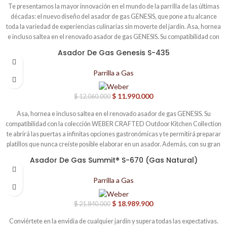
Te presentamos la mayor innovación en el mundo de la parrilla de las últimas
décadas: el nuevo diseño del asador de gas GENESIS, que pone a tu alcance
toda la variedad de experiencias culinarias sin moverte del jardín. Asa, hornea
e incluso saltea en el renovado asador de gas GENESIS. Su compatibilidad con
la colección WEBER CRAFTED Outdoor Kitchen Collection te abrirá las
Asador De Gas Genesis S-435
-1%
puertas a infinitas opciones gastronómicas y te permitirá preparar platillos que
nunca creíste posible elaborar en un asador. Además, con su gran Sear Zone, la
Parrilla a Gas
mayor y de calor más intenso de Weber, y una parrilla de cocción superior
extensible, podrás cocinar una comida completa con calidad de restaurante en
$
11.990.000
$
12.060.000
el exterior, donde está la fiesta. • Marco WEBER CRAFTED para ampliar tu
menú con accesorios para asar a la medida • Sear Zone extragrande para
Asa, hornea e incluso saltea en el renovado asador de gas GENESIS. Su
sellar varias piezas de carne a la vez • Parrilla de cocción superior extensible
compatibilidad con la colección WEBER CRAFTED Outdoor Kitchen Collection
destinada a cocinar alimentos en un segundo nivel • Mesa extragrande para
te abrirá las puertas a infinitas opciones gastronómicas y te permitirá preparar
preparar y servir • Quemador lateral para saltear, hervir agua o calentar
platillos que nunca creíste posible elaborar en un asador. Además, con su gran
salsas
Sear Zone, la mayor y de calor más intenso de Weber, y una parrilla de cocción
Asador De Gas Summit® S-670 (Gas Natural)
-13%
superior extensible, podrás cocinar una comida completa con calidad de
restaurante en el exterior, donde está la fiesta. • Marco WEBER CRAFTED
Parrilla a Gas
para ampliar tu menú con accesorios para asar a la medida • Sear Zone
extragrande para sellar varias piezas de carne a la vez • Parrilla de cocción
$
18.989.900
$
21.840.000
superior extensible destinada a cocinar alimentos en un segundo nivel • Mesa
extragrande para preparar y servir • Quemador lateral para saltear, hervir
Conviértete en la envidia de cualquier jardín y supera todas las expectativas.
agua o calentar salsas