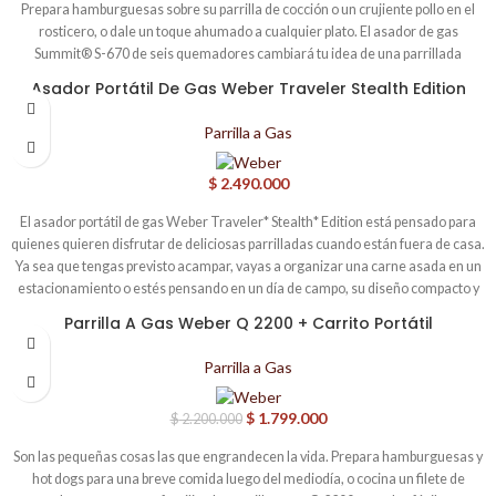
Prepara hamburguesas sobre su parrilla de cocción o un crujiente pollo en el
rosticero, o dale un toque ahumado a cualquier plato. El asador de gas
Summit® S-670 de seis quemadores cambiará tu idea de una parrillada
clásica. • 10 años de garantía para todas las piezas del asador. • La estación
Asador Portátil De Gas Weber Traveler Stealth Edition
Sear Station crea una zona de calor intenso que permite lograr rápidamente
marcas de parrilla en la carne. • Asa pollo rostizado con el inconfundible sabor
Parrilla a Gas
del asador. • Añade un toque de humo con la caja ahumadora integrada.
$
2.490.000
El asador portátil de gas Weber Traveler* Stealth* Edition está pensado para
quienes quieren disfrutar de deliciosas parrilladas cuando están fuera de casa.
Ya sea que tengas previsto acampar, vayas a organizar una carne asada en un
estacionamiento o estés pensando en un día de campo, su diseño compacto y
sólido, así como su acabado totalmente en negro, te asegurarán una
Parrilla A Gas Weber Q 2200 + Carrito Portátil
-18%
experiencia óptima y elegante, desde la instalación hasta el almacenamiento.
Saborea cada paso del viaje gastronómico con la misma calidad que obtendrías
Parrilla a Gas
en tu jardín, sin importar a dónde te lleve tu aventura. * WEBER TRAVELER y
STEALTH son marcas comerciales registradas de Weber-Stephen Products
$
1.799.000
$
2.200.000
LLC. • Diseño plegable que cabe fácilmente en la cajuela de un auto o área de
almacenamiento. • Extensa área de cocción: toda la comida estará lista al
Son las pequeñas cosas las que engrandecen la vida. Prepara hamburguesas y
mismo tiempo. • Diseñado especialmente para optimizar el uso de gas. •
hot dogs para una breve comida luego del mediodía, o cocina un filete de
Amplio rango de temperatura para cocinar hot cakes, cortes sellados y más. •