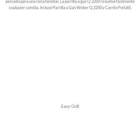
pescado para una cena familiar. La parrilla a gas Q 2200 resuelve fácilmente
Fácil de transportar para que puedas llevártelo a donde vayas. • El asador está
cualquier comida. Incluye Parrilla a Gas Weber Q 2200 y Carrito Portátil.
unido al carro, lo que permite empezar a cocinar lo antes posible. • Elegante
acabado totalmente en negro. Disponible también en azul Deep Ocean, rojo y
negro.
Easy Grill