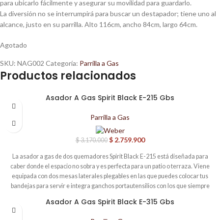
para ubicarlo fácilmente y asegurar su movilidad para guardarlo.
La diversión no se interrumpirá para buscar un destapador; tiene uno al
alcance, justo en su parrilla. Alto 116cm, ancho 84cm, largo 64cm.
Agotado
SKU:
NAG002
Categoría:
Parrilla a Gas
Productos relacionados
Asador A Gas Spirit Black E-215 Gbs
-13%
Parrilla a Gas
$
2.759.900
$
3.170.000
La asador a gas de dos quemadores Spirit Black E-215 está diseñada para
caber donde el espacio no sobra y es perfecta para un patio o terraza. Viene
equipada con dos mesas laterales plegables en las que puedes colocar tus
bandejas para servir e integra ganchos portautensilios con los que siempre
tendrás tus utensilios parrilleros al alcance de la mano. • Rejillas Gourmet
Asador A Gas Spirit Black E-315 Gbs
-13%
BBQ System de gran resistencia y fácil limpieza fabricadas en hierro colado
vitrificado. • El acabado vitrificado de Weber contribuye a prevenir la oxidación