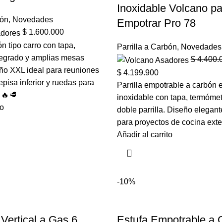
Inoxidable Volcano pa
bón
,
Novedades
Empotrar Pro 78
$
1.600.000
n tipo carro con tapa,
Parrilla a Carbón
,
Novedades
tegrado y amplias mesas
$
4.400.
eño XXL ideal para reuniones
$
4.199.900
episa inferior y ruedas para
Parrilla empotrable a carbón 
 🔥🥩
inoxidable con tapa, termómet
to
doble parrilla. Diseño elegant
para proyectos de cocina exte
Añadir al carrito
-10%
ertical a Gas 6
Estufa Empotrable a 