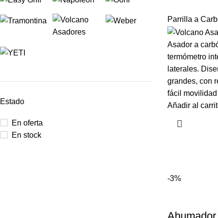
Parrilla a Car
Asador a carbó
termómetro in
laterales. Dis
grandes, con r
fácil movilidad
Estado
Añadir al carri
En oferta
En stock
-3%
Ahumador V