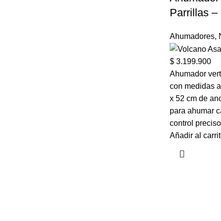
Parrillas 
Ahumadores
,
$
3.199.900
Ahumador verti
con medidas a
x 52 cm de anc
para ahumar ca
control precis
Añadir al carri