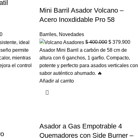
til
Mini Barril Asador Volcano –
Acero Inoxdidable Pro 58
0
Barriles
,
Novedades
$
400.000
$
379.900
istente, ideal
diseño permite
Asador Mini Barril a carbón de 58 cm de
calor, mientras
altura con 6 ganchos, 1 garfio. Compacto,
jora el control
potente y perfecto para asados verticales con
sabor auténtico ahumado. 🔥
Añadir al carrito
Asador a Gas Empotrable 4
ro
Quemadores con Side Burner –