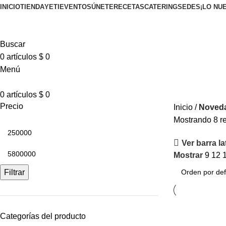
INICIO
TIENDA
YETI
EVENTOS
ÚNETE
RECETAS
CATERING
SEDES
¡LO NU
Buscar
0
artículos
$
0
Menú
0
artículos
$
0
Precio
Inicio
Noved
Mostrando 8 r
Ver barra la
Mostrar
9
12
Filtrar
Categorías del producto