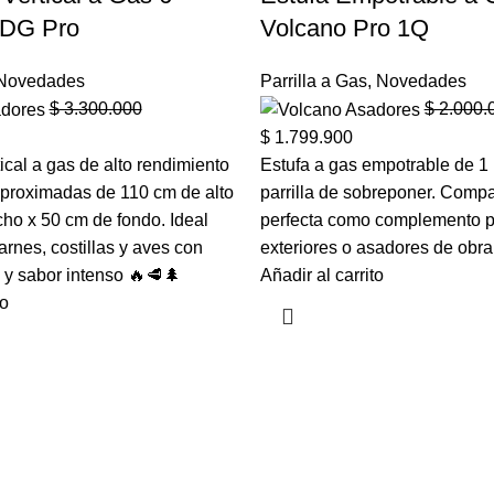
– DG Pro
Volcano Pro 1Q
Novedades
Parrilla a Gas
,
Novedades
$
3.300.000
$
2.000.
$
1.799.900
cal a gas de alto rendimiento
Estufa a gas empotrable de 1 
proximadas de 110 cm de alto
parrilla de sobreponer. Compa
ho x 50 cm de fondo. Ideal
perfecta como complemento p
rnes, costillas y aves con
exteriores o asadores de obra
o y sabor intenso 🔥🥩🌲
Añadir al carrito
to