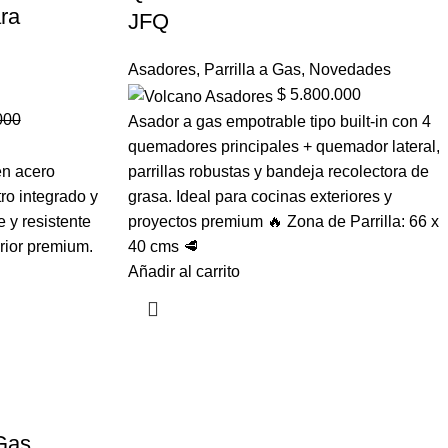
ra
JFQ
Asadores
,
Parrilla a Gas
,
Novedades
$
5.800.000
000
Asador a gas empotrable tipo built-in con 4
quemadores principales + quemador lateral,
en acero
parrillas robustas y bandeja recolectora de
ro integrado y
grasa. Ideal para cocinas exteriores y
e y resistente
proyectos premium 🔥 Zona de Parrilla: 66 x
rior premium.
40 cms 🥩
Añadir al carrito
Gas