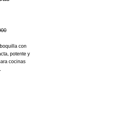
000
boquilla con
cta, potente y
ara cocinas
.