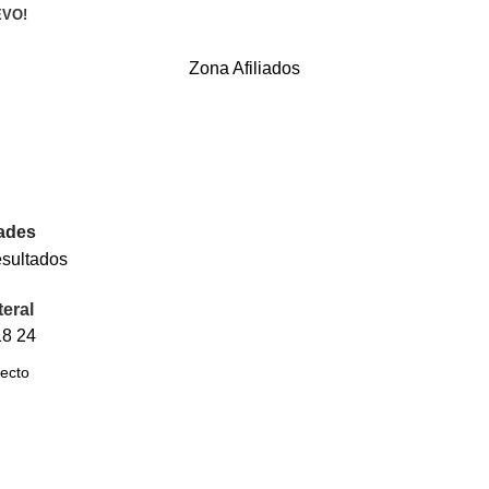
EVO!
Zona Afiliados
ades
esultados
teral
18
24