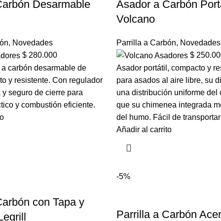
Carbón Desarmable
Asador a Carbón Porta
Volcano
bón
,
Novedades
Parrilla a Carbón
,
Novedades
$
280.000
$
250.00
l a carbón desarmable de
Asador portátil, compacto y res
o y resistente. Con regulador
para asados al aire libre, su 
a y seguro de cierre para
una distribución uniforme del 
tico y combustión eficiente.
que su chimenea integrada me
to
del humo. Fácil de transportar
Añadir al carrito
-5%
Carbón con Tapa y
Parrilla a Carbón Ace
egrill