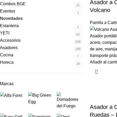
Asador a 
Combos BGE
21
Volcano
Eventos
1
Novedades
8
Parrilla a Car
Estanteria
2
YETI
62
Asador portáti
Accesorios
336
acero, compact
Asadores
de aire, manij
185
Cocina
transporte prác
7
Añadir al carri
Horeca
16
Marcas
Asador a 
Ruedas – L