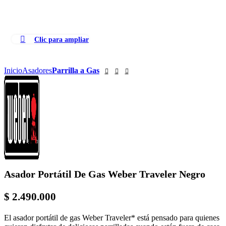
0
Menú
$
0
Clic para ampliar
Inicio
Asadores
Parrilla a Gas
Asador Portátil De Gas Weber Traveler Negro
$
2.490.000
El asador portátil de gas Weber Traveler* está pensado para quienes