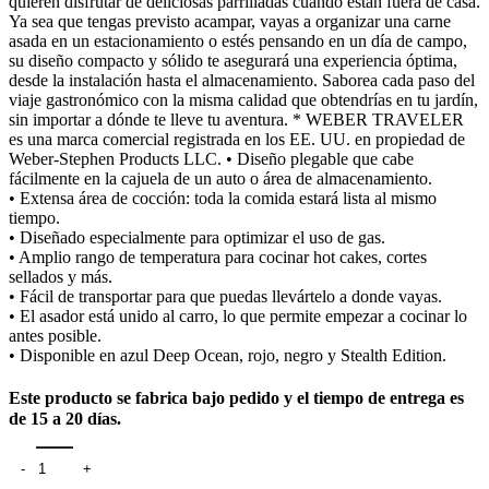
quieren disfrutar de deliciosas parrilladas cuando están fuera de casa.
Ya sea que tengas previsto acampar, vayas a organizar una carne
asada en un estacionamiento o estés pensando en un día de campo,
su diseño compacto y sólido te asegurará una experiencia óptima,
desde la instalación hasta el almacenamiento. Saborea cada paso del
viaje gastronómico con la misma calidad que obtendrías en tu jardín,
sin importar a dónde te lleve tu aventura. * WEBER TRAVELER
es una marca comercial registrada en los EE. UU. en propiedad de
Weber-Stephen Products LLC. • Diseño plegable que cabe
fácilmente en la cajuela de un auto o área de almacenamiento.
• Extensa área de cocción: toda la comida estará lista al mismo
tiempo.
• Diseñado especialmente para optimizar el uso de gas.
• Amplio rango de temperatura para cocinar hot cakes, cortes
sellados y más.
• Fácil de transportar para que puedas llevártelo a donde vayas.
• El asador está unido al carro, lo que permite empezar a cocinar lo
antes posible.
• Disponible en azul Deep Ocean, rojo, negro y Stealth Edition.
Este producto se fabrica bajo pedido y el tiempo de entrega es
de 15 a 20 días.