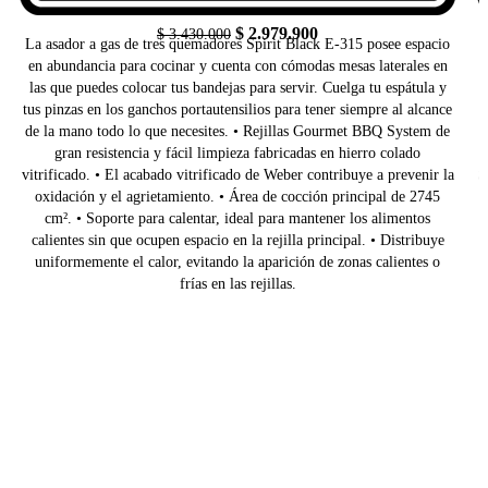
Original
Current
$
2.979.900
$
3.430.000
La asador a gas de tres quemadores Spirit Black E-315 posee espacio
price
price
en abundancia para cocinar y cuenta con cómodas mesas laterales en
was:
is:
las que puedes colocar tus bandejas para servir. Cuelga tu espátula y
$ 3.430.000.
$ 2.979.900.
tus pinzas en los ganchos portautensilios para tener siempre al alcance
t
de la mano todo lo que necesites. • Rejillas Gourmet BBQ System de
gran resistencia y fácil limpieza fabricadas en hierro colado
vitrificado. • El acabado vitrificado de Weber contribuye a prevenir la
S
oxidación y el agrietamiento. • Área de cocción principal de 2745
v
cm². • Soporte para calentar, ideal para mantener los alimentos
calientes sin que ocupen espacio en la rejilla principal. • Distribuye
uniformemente el calor, evitando la aparición de zonas calientes o
frías en las rejillas.