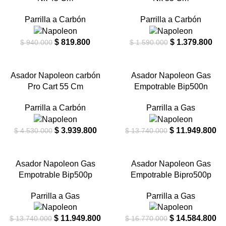
Parrilla a Carbón
Parrilla a Carbón
$
819.800
$
1.379.800
$
940.000
$
1.590.000
-13%
-13%
Asador Napoleon carbón
Asador Napoleon Gas
Pro Cart 55 Cm
Empotrable Bip500n
Parrilla a Carbón
Parrilla a Gas
$
3.939.800
$
11.949.800
$
4.530.000
$
13.740.000
-13%
-13%
Asador Napoleon Gas
Asador Napoleon Gas
Empotrable Bip500p
Empotrable Bipro500p
AGOTA
DO
Parrilla a Gas
Parrilla a Gas
$
11.949.800
$
14.584.800
$
13.740.000
$
16.770.000