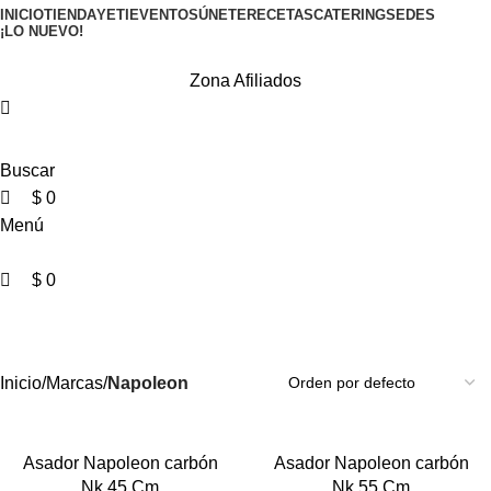
0
0
0
INICIO
TIENDA
YETI
EVENTOS
ÚNETE
RECETAS
CATERING
SEDES
¡LO NUEVO!
Zona Afiliados
Buscar
$
0
Menú
$
0
Napoleon
Categorías
Inicio
Marcas
Napoleon
-13%
-13%
Asador Napoleon carbón
Asador Napoleon carbón
Nk 45 Cm
Nk 55 Cm