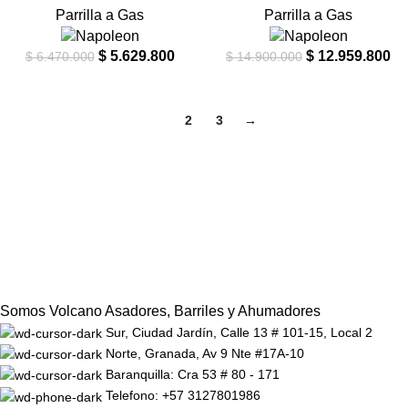
Parrilla a Gas
Parrilla a Gas
$
5.629.800
$
12.959.800
$
6.470.000
$
14.900.000
1
2
3
→
Somos Volcano Asadores, Barriles y Ahumadores
Sur, Ciudad Jardín, Calle 13 # 101-15, Local 2
Norte, Granada, Av 9 Nte #17A-10
Baranquilla: Cra 53 # 80 - 171
Telefono: +57 3127801986