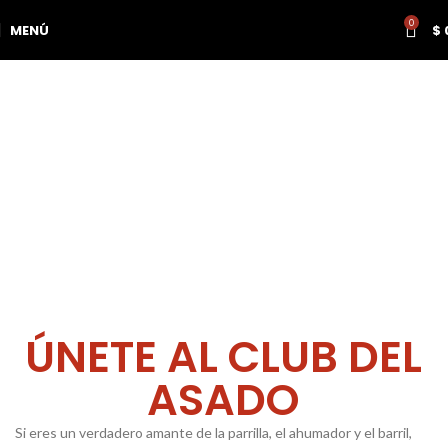
0
MENÚ
$
HAZTE MIEMBRO HOY Y CONVIÉRTETE EN UN
MAESTRO DEL FUEGO.
¡EL ASADO TE ESPERA!
ÚNETE AL CLUB DEL
ASADO
Si eres un verdadero amante de la parrilla, el ahumador y el barril,