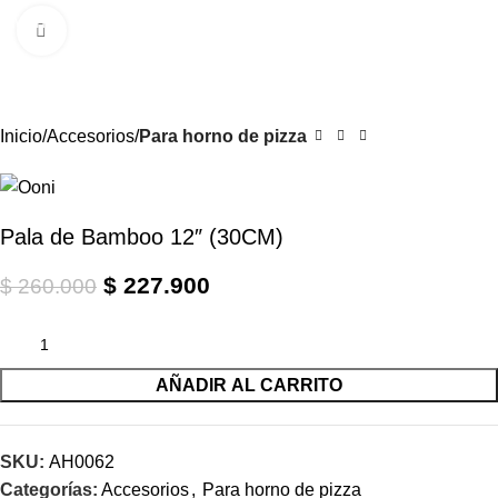
0
Menú
$
Clic para ampliar
-12%
Inicio
Accesorios
Para horno de pizza
Pala de Bamboo 12″ (30CM)
$
227.900
$
260.000
AÑADIR AL CARRITO
SKU:
AH0062
Categorías:
Accesorios
,
Para horno de pizza