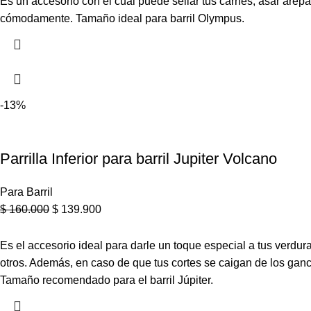
Es un accesorio con el cual puede sellar tus carnes, asar arepas
cómodamente. Tamaño ideal para barril Olympus.
-13%
Parrilla Inferior para barril Jupiter Volcano
Para Barril
$
160.000
$
139.900
Es el accesorio ideal para darle un toque especial a tus verdur
otros. Además, en caso de que tus cortes se caigan de los ganc
Tamaño recomendado para el barril Júpiter.