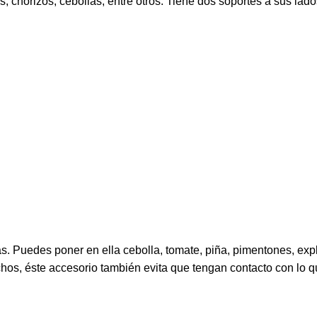
, chorizos, cebollas, entre otros. Tiene dos soportes a sus lado
as. Puedes poner en ella cebolla, tomate, piña, pimentones, expl
hos, éste accesorio también evita que tengan contacto con lo q