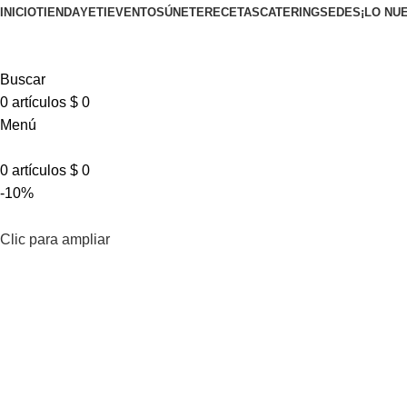
INICIO
TIENDA
YETI
EVENTOS
ÚNETE
RECETAS
CATERING
SEDES
¡LO NU
Buscar
0
artículos
$
0
Menú
0
artículos
$
0
-10%
Clic para ampliar