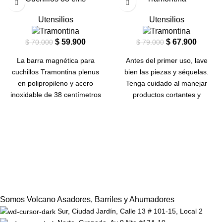
Utensilios
Utensilios
$
59.900
$
67.900
$
70.000
$
79.000
La barra magnética para
Antes del primer uso, lave
cuchillos Tramontina plenus
bien las piezas y séquelas.
en polipropileno y acero
Tenga cuidado al manejar
inoxidable de 38 centímetros
productos cortantes y
es un artículo indispensables
perforantes y mantégalos
para quienes no quieren
fuera del alcance de los niños.
renunciar a una cocina
Para mayor durabilidad de los
organizada y con mucho
cubiertos, se recomienda
estilo. Adecuada para fijar en
secarlos bien antes de
paredes, está desarrollada en
guardarlos, incluso cuad aún
polipropileno con acero
después de haber sido
inoxidable e incluye bujes y
lavados en lavavajillas. Para el
tornillos. ¡Una barra indicada
desecho de producots y
Somos Volcano Asadores, Barriles y Ahumadores
para cuchillos con láminas de
embalajes, siga las
Sur, Ciudad Jardín, Calle 13 # 101-15, Local 2
características
orientaciones de reciclaje