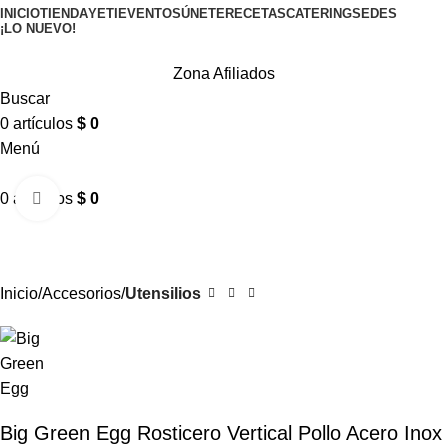
INICIO
TIENDA
YETI
EVENTOS
ÚNETE
RECETAS
CATERING
SEDES
¡LO NUEVO!
Zona Afiliados
Buscar
0
artículos
$
0
Menú
0
artículos
$
0
Clic para ampliar
Inicio
Accesorios
Utensilios
Big Green Egg Rosticero Vertical Pollo Acero Inox