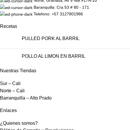
Norte, Granada, Av 9 Nte #17A-10
ferromagnéticas, que
vigentes.
Baranquilla: Cra 53 # 80 - 171
transformará su cocina y hará
Telefono: +57 3127801986
mucho más práctica su rutina
diaria!
Recetas
PULLED PORK AL BARRIL
POLLO AL LIMON EN BARRIL
Nuestras Tiendas
Sur – Cali
Norte – Cali
Barranquilla – Alto Prado
Enlaces
¿Quienes somos?