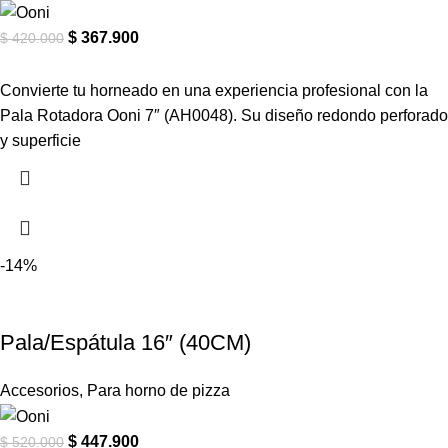
$
367.900
$
420.000
Convierte tu horneado en una experiencia profesional con la
Pala Rotadora Ooni 7″ (AH0048). Su diseño redondo perforado
y superficie
-14%
Pala/Espátula 16″ (40CM)
Accesorios
,
Para horno de pizza
$
447.900
$
520.000