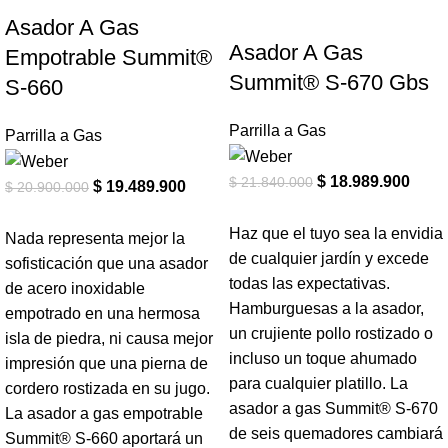
-7%
-13%
Asador A Gas
Asador A Gas
Empotrable Summit®
Summit® S-670 Gbs
S-660
Parrilla a Gas
Parrilla a Gas
$
18.989.900
$
21.840.000
$
19.489.900
$
20.900.000
Haz que el tuyo sea la envidia
Nada representa mejor la
de cualquier jardín y excede
sofisticación que una asador
todas las expectativas.
de acero inoxidable
Hamburguesas a la asador,
empotrado en una hermosa
un crujiente pollo rostizado o
isla de piedra, ni causa mejor
incluso un toque ahumado
impresión que una pierna de
para cualquier platillo. La
cordero rostizada en su jugo.
asador a gas Summit® S-670
La asador a gas empotrable
de seis quemadores cambiará
Summit® S-660 aportará un