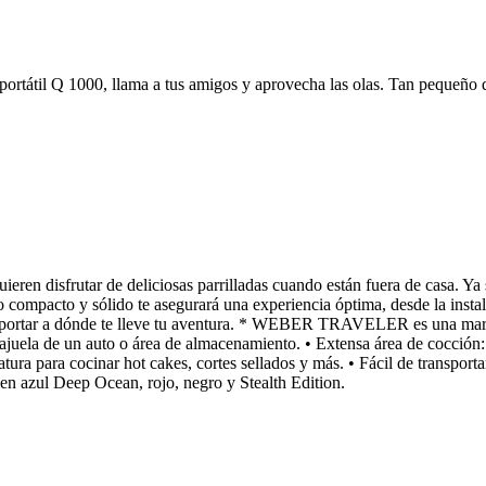
as portátil Q 1000, llama a tus amigos y aprovecha las olas. Tan pequeñ
ieren disfrutar de deliciosas parrilladas cuando están fuera de casa. Y
 compacto y sólido te asegurará una experiencia óptima, desde la insta
 importar a dónde te lleve tu aventura. * WEBER TRAVELER es una mar
juela de un auto o área de almacenamiento. • Extensa área de cocción: 
ura para cocinar hot cakes, cortes sellados y más. • Fácil de transporta
 en azul Deep Ocean, rojo, negro y Stealth Edition.