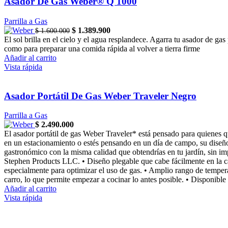
Asador De Gas Weber® Q 1000
Parrilla a Gas
Original
Current
$
1.389.900
$
1.600.000
price
price
El sol brilla en el cielo y el agua resplandece. Agarra tu asador de g
was:
is:
como para preparar una comida rápida al volver a tierra firme
$ 1.600.000.
$ 1.389.900.
Añadir al carrito
Vista rápida
Asador Portátil De Gas Weber Traveler Negro
Parrilla a Gas
$
2.490.000
El asador portátil de gas Weber Traveler* está pensado para quienes qu
en un estacionamiento o estés pensando en un día de campo, su diseño
gastronómico con la misma calidad que obtendrías en tu jardín, sin
Stephen Products LLC. • Diseño plegable que cabe fácilmente en la ca
especialmente para optimizar el uso de gas. • Amplio rango de temperat
carro, lo que permite empezar a cocinar lo antes posible. • Disponible
Añadir al carrito
Vista rápida