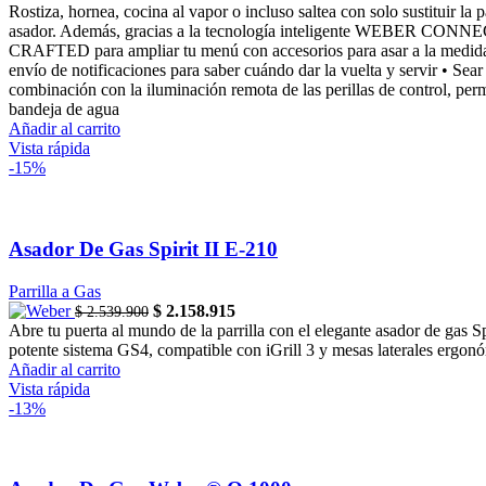
price
price
Rostiza, hornea, cocina al vapor o incluso saltea con solo sustituir 
was:
is:
asador. Además, gracias a la tecnología inteligente WEBER CONNECT, 
$ 14.220.000.
$ 13.990.000.
CRAFTED para ampliar tu menú con accesorios para asar a la med
envío de notificaciones para saber cuándo dar la vuelta y servir • Se
combinación con la iluminación remota de las perillas de control, perm
bandeja de agua
Añadir al carrito
Vista rápida
-15%
Asador De Gas Spirit II E-210
Parrilla a Gas
Original
Current
$
2.158.915
$
2.539.900
price
price
Abre tu puerta al mundo de la parrilla con el elegante asador de gas S
was:
is:
potente sistema GS4, compatible con iGrill 3 y mesas laterales ergonó
$ 2.539.900.
$ 2.158.915.
Añadir al carrito
Vista rápida
-13%