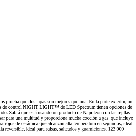
s prueba que dos tapas son mejores que una. En la parte exterior, un
 perillas de control NIGHT LIGHT™ de LED Spectrum tienen opciones de
dido. Sabrá que está usando un producto de Napoleon con las rejillas
asar para una multitud y proporciona mucha cocción a gas, que incluye
arrojos de cerámica que alcanzan alta temperatura en segundos, ideal
a reversible, ideal para salsas, salteados y guarniciones. 123.000