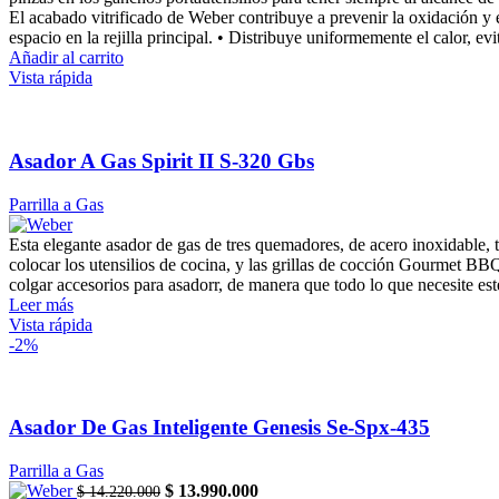
$ 3.430.000.
$ 2.979.900.
El acabado vitrificado de Weber contribuye a prevenir la oxidación y e
espacio en la rejilla principal. • Distribuye uniformemente el calor, evit
Añadir al carrito
Vista rápida
Asador A Gas Spirit II S-320 Gbs
Parrilla a Gas
Esta elegante asador de gas de tres quemadores, de acero inoxidable, 
colocar los utensilios de cocina, y las grillas de cocción Gourmet BBQ
colgar accesorios para asadorr, de manera que todo lo que necesite est
Leer más
Vista rápida
-2%
Asador De Gas Inteligente Genesis Se-Spx-435
Parrilla a Gas
Original
Current
$
13.990.000
$
14.220.000