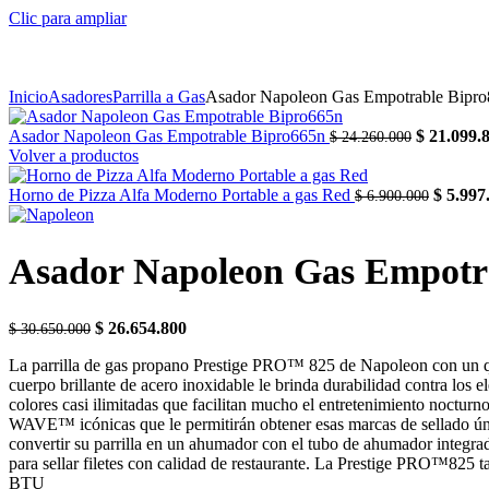
Clic para ampliar
Inicio
Asadores
Parrilla a Gas
Asador Napoleon Gas Empotrable Bipr
Original
Asador Napoleon Gas Empotrable Bipro665n
$
21.099.
$
24.260.000
price
Volver a productos
was:
$ 24.260.0
Original
Horno de Pizza Alfa Moderno Portable a gas Red
$
5.997
$
6.900.000
price
was:
$ 6.900
Asador Napoleon Gas Empotr
Original
Current
$
26.654.800
$
30.650.000
price
price
La parrilla de gas propano Prestige PRO™ 825 de Napoleon con un quem
was:
is:
cuerpo brillante de acero inoxidable le brinda durabilidad contra l
$ 30.650.000.
$ 26.654.800.
colores casi ilimitadas que facilitan mucho el entretenimiento noctur
WAVE™ icónicas que le permitirán obtener esas marcas de sellado única
convertir su parrilla en un ahumador con el tubo de ahumador integra
para sellar filetes con calidad de restaurante. La Prestige PRO™825 ta
BTU