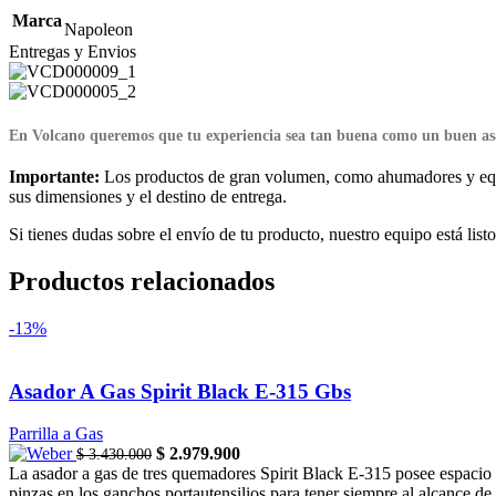
Marca
Napoleon
Entregas y Envios
E
n Volcano queremos que tu experiencia sea tan buena como un buen as
Importante:
Los productos de gran volumen, como ahumadores y equipos
sus dimensiones y el destino de entrega.
Si tienes dudas sobre el envío de tu producto, nuestro equipo está list
Productos relacionados
-13%
Asador A Gas Spirit Black E-315 Gbs
Parrilla a Gas
Original
Current
$
2.979.900
$
3.430.000
price
price
La asador a gas de tres quemadores Spirit Black E-315 posee espacio e
was:
is:
pinzas en los ganchos portautensilios para tener siempre al alcance de