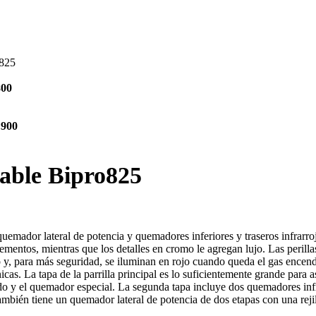
o825
Current
800
price
is:
00.
$ 21.099.800.
Current
.900
price
is:
.000.
$ 5.997.900.
able Bipro825
ador lateral de potencia y quemadores inferiores y traseros infrarrojo
os elementos, mientras que los detalles en cromo le agregan lujo. Las
no y, para más seguridad, se iluminan en rojo cuando queda el gas encen
s. La tapa de la parrilla principal es lo suficientemente grande para 
do y el quemador especial. La segunda tapa incluye dos quemadores infr
mbién tiene un quemador lateral de potencia de dos etapas con una rejill