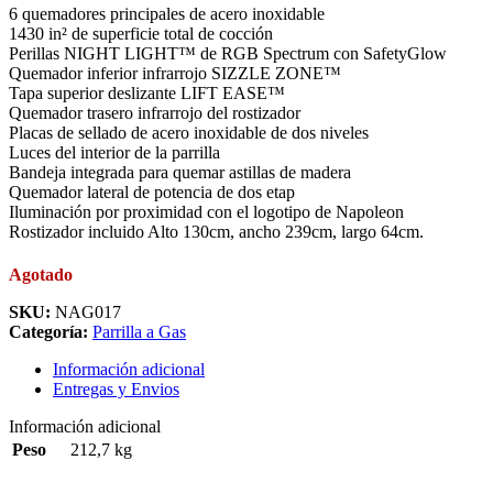
6 quemadores principales de acero inoxidable
1430 in² de superficie total de cocción
Perillas NIGHT LIGHT™ de RGB Spectrum con SafetyGlow
Quemador inferior infrarrojo SIZZLE ZONE™
Tapa superior deslizante LIFT EASE™
Quemador trasero infrarrojo del rostizador
Placas de sellado de acero inoxidable de dos niveles
Luces del interior de la parrilla
Bandeja integrada para quemar astillas de madera
Quemador lateral de potencia de dos etap
Iluminación por proximidad con el logotipo de Napoleon
Rostizador incluido Alto 130cm, ancho 239cm, largo 64cm.
Agotado
SKU:
NAG017
Categoría:
Parrilla a Gas
Información adicional
Entregas y Envios
Información adicional
Peso
212,7 kg