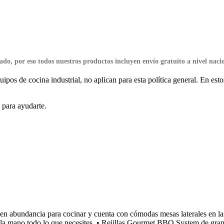
ado, por eso
todos nuestros productos incluyen envío gratuito a nivel naci
 de cocina industrial, no aplican para esta política general. En estos
o para ayudarte.
n abundancia para cocinar y cuenta con cómodas mesas laterales en las 
 la mano todo lo que necesites. • Rejillas Gourmet BBQ System de gran re