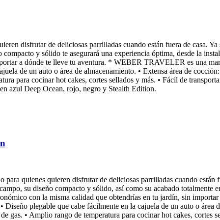
ieren disfrutar de deliciosas parrilladas cuando están fuera de casa. Y
 compacto y sólido te asegurará una experiencia óptima, desde la insta
 importar a dónde te lleve tu aventura. * WEBER TRAVELER es una mar
juela de un auto o área de almacenamiento. • Extensa área de cocción: 
ura para cocinar hot cakes, cortes sellados y más. • Fácil de transporta
 en azul Deep Ocean, rojo, negro y Stealth Edition.
on
o para quienes quieren disfrutar de deliciosas parrilladas cuando están 
campo, su diseño compacto y sólido, así como su acabado totalmente en
gastronómico con la misma calidad que obtendrías en tu jardín, sin i
Diseño plegable que cabe fácilmente en la cajuela de un auto o área d
de gas. • Amplio rango de temperatura para cocinar hot cakes, cortes sel