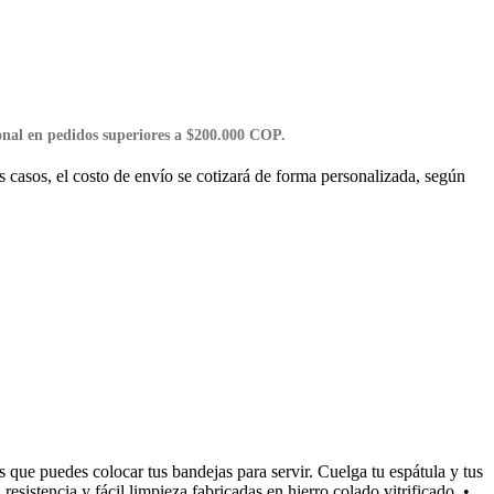
onal
en pedidos superiores a $200.000 COP.
 casos, el costo de envío se cotizará de forma personalizada, según
que puedes colocar tus bandejas para servir. Cuelga tu espátula y tus
sistencia y fácil limpieza fabricadas en hierro colado vitrificado. •