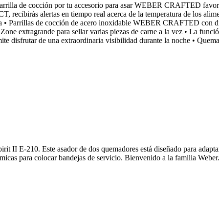
la parrilla de cocción por tu accesorio para asar WEBER CRAFTED favorit
recibirás alertas en tiempo real acerca de la temperatura de los ali
ida • Parrillas de cocción de acero inoxidable WEBER CRAFTED co
ar Zone extragrande para sellar varias piezas de carne a la vez • La f
ite disfrutar de una extraordinaria visibilidad durante la noche • Quema
pirit II E-210. Este asador de dos quemadores está diseñado para adaptar
micas para colocar bandejas de servicio. Bienvenido a la familia Weber