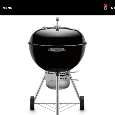
0
MENÚ
$