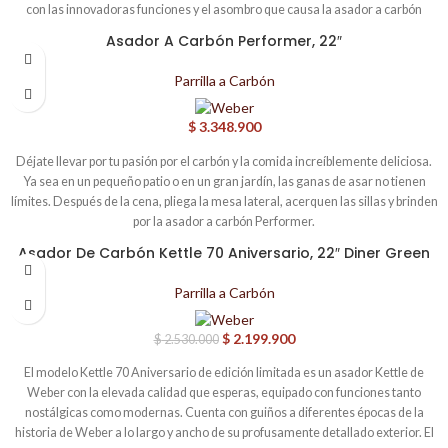
con las innovadoras funciones y el asombro que causa la asador a carbón
Master-Touch.
Asador A Carbón Performer, 22″
Parrilla a Carbón
$
3.348.900
Déjate llevar por tu pasión por el carbón y la comida increíblemente deliciosa.
Ya sea en un pequeño patio o en un gran jardín, las ganas de asar no tienen
límites. Después de la cena, pliega la mesa lateral, acerquen las sillas y brinden
por la asador a carbón Performer.
Asador De Carbón Kettle 70 Aniversario, 22″ Diner Green
-13%
Parrilla a Carbón
$
2.199.900
$
2.530.000
El modelo Kettle 70 Aniversario de edición limitada es un asador Kettle de
Weber con la elevada calidad que esperas, equipado con funciones tanto
nostálgicas como modernas. Cuenta con guiños a diferentes épocas de la
historia de Weber a lo largo y ancho de su profusamente detallado exterior. El