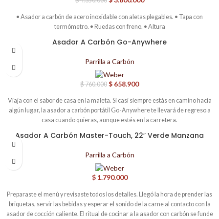
$
4.350.000
• Asador a carbón de acero inoxidable con aletas plegables. • Tapa con
termómetro. • Ruedas con freno. • Altura
Asador A Carbón Go-Anywhere
-13%
Parrilla a Carbón
$
658.900
$
760.000
Viaja con el sabor de casa en la maleta. Si casi siempre estás en camino hacia
algún lugar, la asador a carbón portátil Go-Anywhere te llevará de regreso a
casa cuando quieras, aunque estés en la carretera.
Asador A Carbón Master-Touch, 22″ Verde Manzana
Parrilla a Carbón
$
1.790.000
Preparaste el menú y revisaste todos los detalles. Llegó la hora de prender las
briquetas, servir las bebidas y esperar el sonido de la carne al contacto con la
asador de cocción caliente. El ritual de cocinar a la asador con carbón se funde