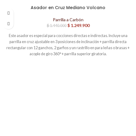
Asador en Cruz Mediano Volcano
-13%
Parrilla a Carbón
$
1.249.900
$
1.440.000
Este asador es especial para cocciones directas e indirectas. Incluye una
parrilla en cruz ajustable en 3 posiciones de inclinación + parrilla directa
rectangular con 12 ganchos, 2 garfios y un rastrillo en para leñas o brasas +
acople de giro 360° + parrilla superior giratoria.