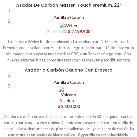
acabado esmaltado a mano Diner Green recuerda a los restaurantes clásicos
Asador De Carbón Master-Touch Premium, 22″
de la década de 1950, cuando surgió el asador Kettle. Incluye también otras
-13%
prestaciones retro, como una bandeja auxiliar inferior sólida para
Parrilla a Carbón
almacenamiento, un termómetro en la tapa inspirado en las insignias de los
autos de los años 50, ruedas con franjas blancas y mangos de nailon (aspecto
$
2.199.900
$
2.530.000
madera). El resultado de todos estos detalles es una experiencia de asado
digna de una celebración. • El exterior Diner Green evoca los restaurantes
La histórica Weber Kettle se reinvento. La asador a carbón Master-Touch
clásicos de los años 50 • Guarda tus utensilios en la bandeja auxiliar, un
Premium puede sellar el corte perfecto y luego transformarse fácilmente en un
elemento que desapareció con los asadores Kettle de la década de 1950 •
ahumador para preparar unas costillas BBQ o un Brisket a fuego lento. Con
Cuenta con un elegante termómetro en la tapa inspirado en las insignias de los
nuevas características, como una tapa con bisagras y un plato difusor para
autos de los años 50 • Los mangos de nailon (aspecto madera) imitan los de los
tener un consumo de carbón eficiente, la Master-Touch Premium es la
asadores Kettle de los años 80 y 90 • Las ruedas con franjas blancas
Asador a Carbón Gaucho Con Brasero
respuesta para todos los asados.
conmemoran la era del asador Kettle (1952-2022) Cada asador Kettle incluye
un letrero metálico y un abrebotellas de edición limitada y estilo retro.
Parrilla a Carbón
$
2.800.000
Asador a carbón con parrilla de acero inoxidable de 90 x 60 cms, puede ser tipo
varilla, churrasquera en V o mixta. Cuenta con brasero de 30 cms en varilla de
acero. La base tiene madera de pino canadiense. Incluye atizador de carbón. La
estructura es en lámina de hierro calibre 18 y parrilla en acero inoxidable.