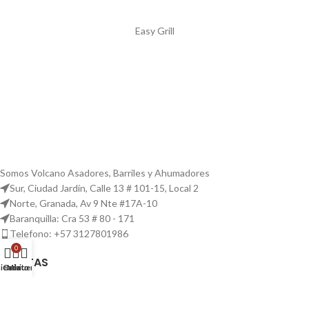
Easy Grill
Somos Volcano Asadores, Barriles y Ahumadores
Sur, Ciudad Jardín, Calle 13 # 101-15, Local 2
Norte, Granada, Av 9 Nte #17A-10
Baranquilla: Cra 53 # 80 - 171
Telefono: +57 3127801986
0
RECETAS
ienda
Carrito
Mi cuenta
PULLED PORK AL BARRIL