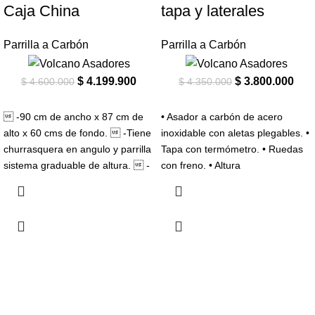
Caja China
tapa y laterales
Parrilla a Carbón
Parrilla a Carbón
$
4.199.900
$
3.800.000
$
4.600.000
$
4.350.000
 -90 cm de ancho x 87 cm de
• Asador a carbón de acero
alto x 60 cms de fondo.  -Tiene
inoxidable con aletas plegables. •
churrasquera en angulo y parrilla
Tapa con termómetro. • Ruedas
sistema graduable de altura.  -
con freno. • Altura
Caja china inferior con
termómetro, canal para grasas y
jugos con depósito extraíble.  -
Bandeja extraíble y opción para
empotrar o con cajonera y patas
con rodachines de freno.