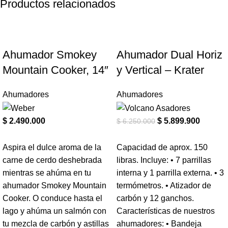
Productos relacionados
-6%
Ahumador Smokey
Ahumador Dual Horiz
Mountain Cooker, 14″
y Vertical – Krater
Ahumadores
Ahumadores
$
2.490.000
$
5.899.900
$
6.250.000
Aspira el dulce aroma de la
Capacidad de aprox. 150
carne de cerdo deshebrada
libras. Incluye: • 7 parrillas
mientras se ahúma en tu
interna y 1 parrilla externa. • 3
ahumador Smokey Mountain
termómetros. • Atizador de
Cooker. O conduce hasta el
carbón y 12 ganchos.
lago y ahúma un salmón con
Características de nuestros
tu mezcla de carbón y astillas
ahumadores: • Bandeja