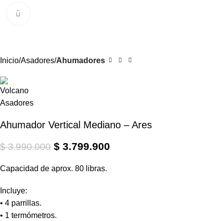
0
Menú
$
Clic para ampliar
-5%
Inicio
Asadores
Ahumadores
Ahumador Vertical Mediano – Ares
$
3.799.900
$
3.990.000
Capacidad de aprox. 80 libras.
Incluye:
• 4 parrillas.
• 1 termómetros.