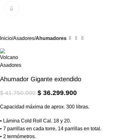
0
Menú
$
Clic para ampliar
-13%
Inicio
Asadores
Ahumadores
Ahumador Gigante extendido
$
36.299.900
$
41.750.000
Capacidad máxima de aprox. 300 libras.
• Lámina Cold Roll Cal. 18 y 20.
• 7 parrillas en cada torre, 14 parrillas en total.
• 2 termómetros.