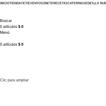
INICIO
TIENDA
YETI
EVENTOS
ÚNETE
RECETAS
CATERING
SEDES
¡LO NU
Buscar
0
artículos
$
0
Menú
0
artículos
$
0
Clic para ampliar