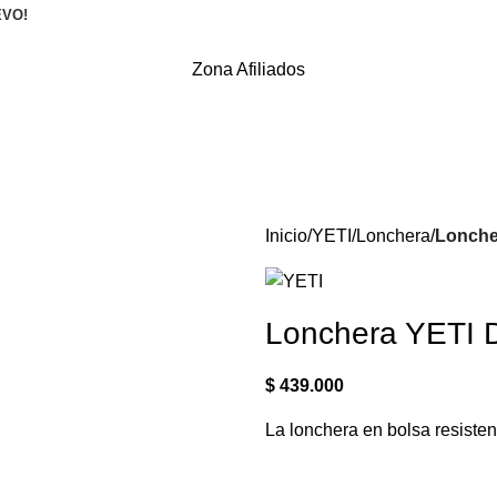
EVO!
Zona Afiliados
Inicio
YETI
Lonchera
Loncher
Lonchera YETI D
$
439.000
La lonchera en bolsa resistent