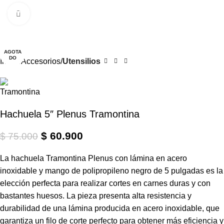
0
Menú
$
Clic para ampliar
-19%
AGOTA
DO
Inicio
Accesorios
Utensilios
Hachuela 5″ Plenus Tramontina
$
60.900
$
75.000
La hachuela Tramontina Plenus con lámina en acero
inoxidable y mango de polipropileno negro de 5 pulgadas es la
elección perfecta para realizar cortes en carnes duras y con
bastantes huesos. La pieza presenta alta resistencia y
durabilidad de una lámina producida en acero inoxidable, que
garantiza un filo de corte perfecto para obtener más eficiencia y