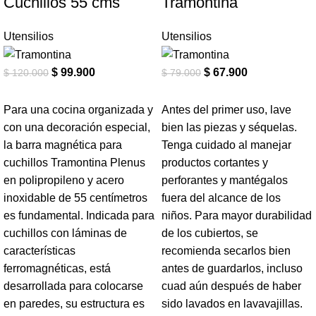
Cuchillos 55 cms
Tramontina
Utensilios
Utensilios
$
99.900
$
67.900
$
120.000
$
79.000
Para una cocina organizada y
Antes del primer uso, lave
con una decoración especial,
bien las piezas y séquelas.
la barra magnética para
Tenga cuidado al manejar
cuchillos Tramontina Plenus
productos cortantes y
en polipropileno y acero
perforantes y mantégalos
inoxidable de 55 centímetros
fuera del alcance de los
es fundamental. Indicada para
niños. Para mayor durabilidad
cuchillos con láminas de
de los cubiertos, se
características
recomienda secarlos bien
ferromagnéticas, está
antes de guardarlos, incluso
desarrollada para colocarse
cuad aún después de haber
en paredes, su estructura es
sido lavados en lavavajillas.