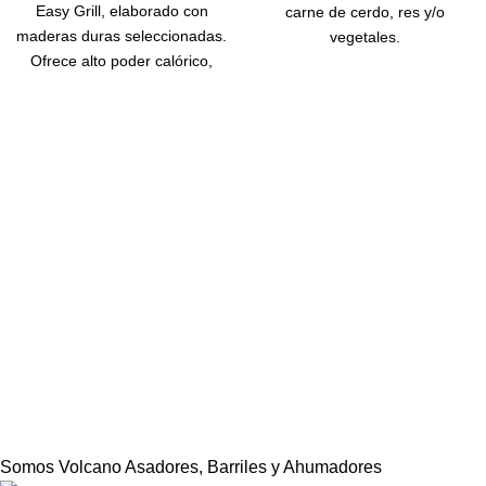
Easy Grill, elaborado con
carne de cerdo, res y/o
maderas duras seleccionadas.
vegetales.
Ofrece alto poder calórico,
encendido eficiente y baja
emisión de humo. Ideal para
parrillas y asados con un
rendimiento superior. 🥩🔥
Somos Volcano Asadores, Barriles y Ahumadores