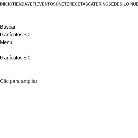
INICIO
TIENDA
YETI
EVENTOS
ÚNETE
RECETAS
CATERING
SEDES
¡LO NU
Buscar
0
artículos
$
0
Menú
0
artículos
$
0
Clic para ampliar