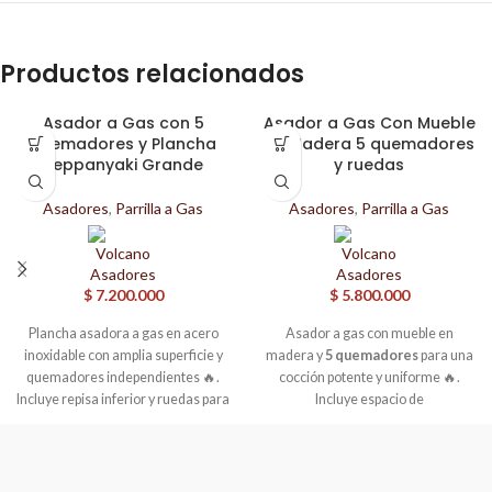
Productos relacionados
Asador a Gas con 5
Asador a Gas Con Mueble
quemadores y Plancha
en Madera 5 quemadores
Teppanyaki Grande
y ruedas
Asadores
,
Parrilla a Gas
Asadores
,
Parrilla a Gas
$
7.200.000
$
5.800.000
Plancha asadora a gas en acero
Asador a gas con mueble en
inoxidable con amplia superficie y
madera y
5 quemadores
para una
quemadores independientes 🔥.
cocción potente y uniforme 🔥.
Incluye repisa inferior y ruedas para
Incluye espacio de
mayor practicidad y movilidad. 🍔
almacenamiento y ruedas para
mayor comodidad y movilidad. 🍖