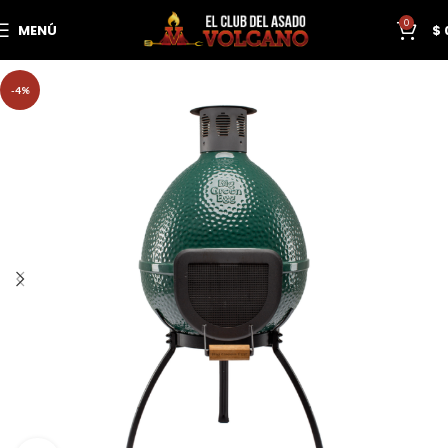
0
MENÚ
$
-4%