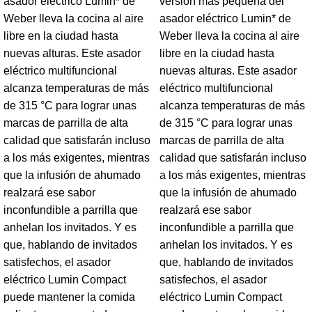
asador eléctrico Lumin* de
versión más pequeña del
Weber lleva la cocina al aire
asador eléctrico Lumin* de
libre en la ciudad hasta
Weber lleva la cocina al aire
nuevas alturas. Este asador
libre en la ciudad hasta
eléctrico multifuncional
nuevas alturas. Este asador
alcanza temperaturas de más
eléctrico multifuncional
de 315 °C para lograr unas
alcanza temperaturas de más
marcas de parrilla de alta
de 315 °C para lograr unas
calidad que satisfarán incluso
marcas de parrilla de alta
a los más exigentes, mientras
calidad que satisfarán incluso
que la infusión de ahumado
a los más exigentes, mientras
realzará ese sabor
que la infusión de ahumado
inconfundible a parrilla que
realzará ese sabor
anhelan los invitados. Y es
inconfundible a parrilla que
que, hablando de invitados
anhelan los invitados. Y es
satisfechos, el asador
que, hablando de invitados
eléctrico Lumin Compact
satisfechos, el asador
puede mantener la comida
eléctrico Lumin Compact