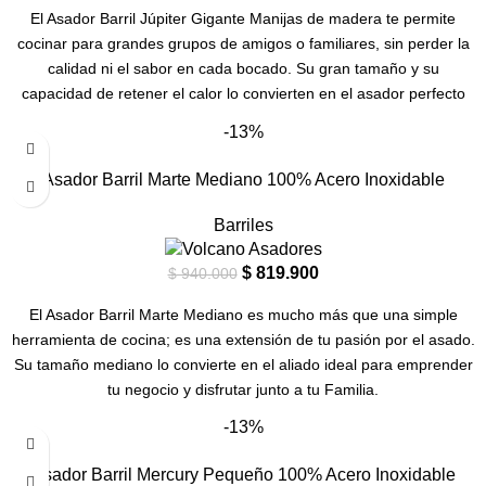
El Asador Barril Júpiter Gigante Manijas de madera te permite
cocinar para grandes grupos de amigos o familiares, sin perder la
calidad ni el sabor en cada bocado. Su gran tamaño y su
capacidad de retener el calor lo convierten en el asador perfecto
para largas sesiones de cocción, donde cada corte de carne se
-13%
convierte en una obra maestra.Las manijas de madera de teca,
resistentes y ergonómicas, te brindan un agarre cómodo y seguro,
Asador Barril Marte Mediano 100% Acero Inoxidable
mientras le dan un toque sofisticado.
Barriles
$
819.900
$
940.000
El Asador Barril Marte Mediano es mucho más que una simple
herramienta de cocina; es una extensión de tu pasión por el asado.
Su tamaño mediano lo convierte en el aliado ideal para emprender
tu negocio y disfrutar junto a tu Familia.
-13%
Asador Barril Mercury Pequeño 100% Acero Inoxidable