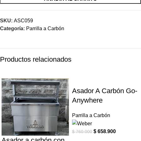
SKU:
ASC059
Categoría:
Parrilla a Carbón
Productos relacionados
-13%
-13%
Asador A Carbón Go-
Anywhere
Parrilla a Carbón
$
658.900
$
760.000
Asador a carbón con