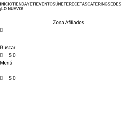
0
0
0
INICIO
TIENDA
YETI
EVENTOS
ÚNETE
RECETAS
CATERING
SEDES
¡LO NUEVO!
Zona Afiliados
Buscar
$
0
Menú
$
0